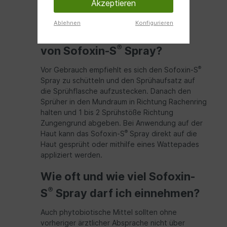
Anwendung ab dem 14-ten Lebensjahr zu
Akzeptieren
empfehlen.
Ablehnen
Konfigurieren
Wie erfolgt die Anwendung
®
von Sofoxin-S
Spray?
®
Vor Gebrauch empfiehlt es sich den Sofoxin-S
Spray zu schütteln und den Sprühaufsatz auf
die Sprühflasche aufzustecken. Danach den
Sprüher in den Mundraum in Richtung Rachenring
halten und 1 bis 2 Sprühstöße Richtung
Zungengrund abgeben. Bei Anwendung auf der
®
Haut kann das Sofoxin-S
Spray direkt auf die
Haut gesprüht oder mithilfe eines Wattepades
appliziert werden.
Wie oft und wie viel Sofoxin-
®
S
Spray darf ich einnehmen?
Auch phytobiotische Mittel sollten ohne
vorheriger ärztlicher Absprache nicht über